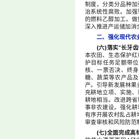
制度，分类分品种加
治系统性腐败。加强
的燃料乙醇加工。做
深入推进产运储加消
二、强化现代农
(六)落实“长牙
本农田、生态保护红
护目标任务足额带位
核、一票否决、终身
糖、蔬菜等农产品及
产。引导新发展林果
充耕地立项、实施、
耕地相当。改进跨省
事非农建设。强化耕
有序开展农村乱占耕
审查审核和风险防范
(七)全面完成高