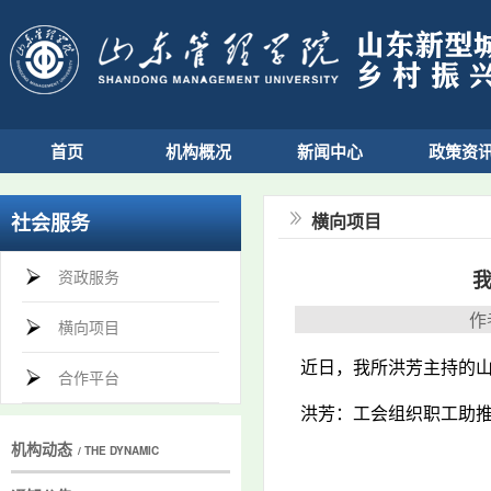
首页
机构概况
新闻中心
政策资
社会服务
横向项目
资政服务
我
作
横向项目
近日，我所洪芳主持的
合作平台
洪芳
：
工会组织职工助
机构动态
/ THE DYNAMIC